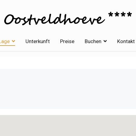
Oostveldhoeve
Vakantiehuis in Brugse Ommelan
Lage
Unterkunft
Preise
Buchen
Kontakt